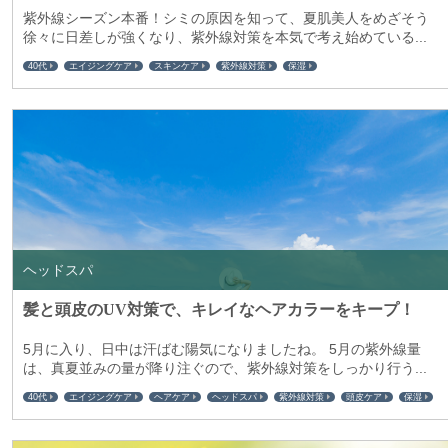
紫外線シーズン本番！シミの原因を知って、夏肌美人をめざそう
徐々に日差しが強くなり、紫外線対策を本気で考え始めている...
40代
エイジングケア
スキンケア
紫外線対策
保湿
ヘッドスパ
髪と頭皮のUV対策で、キレイなヘアカラーをキープ！
5月に入り、日中は汗ばむ陽気になりましたね。 5月の紫外線量
は、真夏並みの量が降り注ぐので、紫外線対策をしっかり行う...
40代
エイジングケア
ヘアケア
ヘッドスパ
紫外線対策
頭皮ケア
保湿