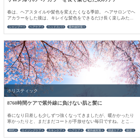
春は、ヘアスタイルや髪色を変えたくなる季節。 ヘアサロンでヘ
アカラーをした後は、キレイな髪色をできるだけ長く楽しみた...
シャンプー
ヘアケア
ヘッドスパ
紫外線対策
ホリスティック
8760時間ケアで紫外線に負けない肌と髪に
春になり日差しも少しずつ強くなってきましたが、暖かかったり
寒かったりと、まだまだコートが手放せない毎日ですね。とこ...
40代
エイジングケア
スキンケア
ヘアケア
紫外線対策
頭皮ケア
保湿