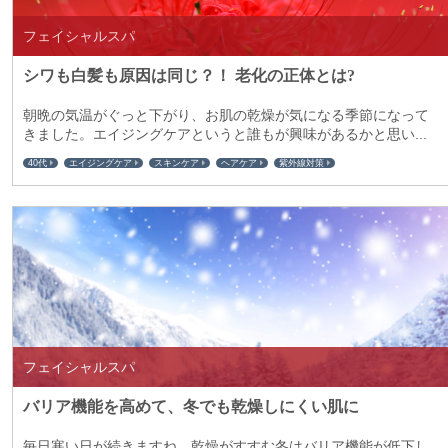
フェイシャルスパ
シワも白髪も原因は同じ？！ 老化の正体とは?
朝晩の気温がぐっと下がり、お肌の乾燥が気になる季節になって
きました。エイジングケアというと誰もが興味があるかと思い...
40代
エイジングケア
スキンケア
ヘアケア
紫外線対策
フェイシャルスパ
バリア機能を高めて、冬でも乾燥しにくい肌に
毎日寒い日が続きますね。乾燥がすすむ冬はバリア機能が低下し