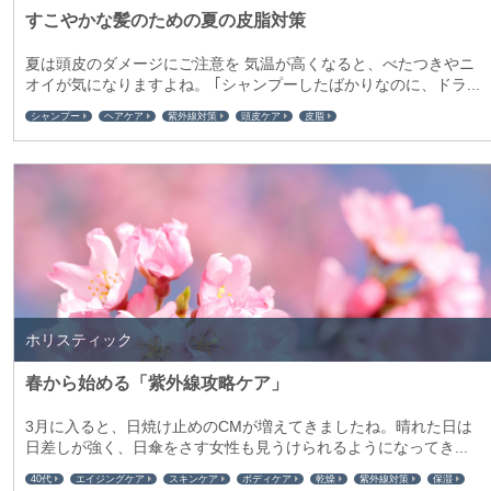
すこやかな髪のための夏の皮脂対策
夏は頭皮のダメージにご注意を 気温が高くなると、べたつきやニ
オイが気になりますよね。 ｢シャンプーしたばかりなのに、ドラ...
シャンプー
ヘアケア
紫外線対策
頭皮ケア
皮脂
ホリスティック
春から始める「紫外線攻略ケア」
3月に入ると、日焼け止めのCMが増えてきましたね。晴れた日は
日差しが強く、日傘をさす女性も見うけられるようになってき...
40代
エイジングケア
スキンケア
ボディケア
乾燥
紫外線対策
保湿