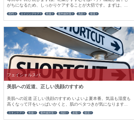
がちになるため、しっかりケアすることが大切です。まずは、...
40代
エイジングケア
乾燥
紫外線対策
洗顔
保湿
フェイシャルスパ
美肌への近道、正しい洗顔のすすめ
美肌への近道 正しい洗顔のすすめ いよいよ夏本番。気温も湿度も
高くなって汗をいっぱいかくと、肌のベタつきが気になります...
スキンケア
乾燥
紫外線対策
洗顔
皮脂
保湿