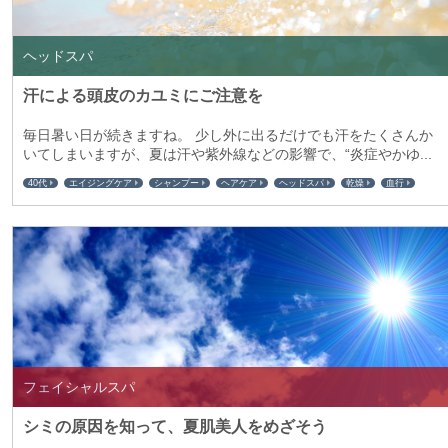
ヘッドスパ
汗による頭皮のカユミにご注意を
毎日暑い日が続きますね。 少し外に出るだけでも汗をたくさんか
いてしまいますが、夏は汗や紫外線などの影響で、“炎症やかゆ...
40代
エイジングケア
シャンプー
ヘアケア
ヘッドスパ
乾燥
血行
紫外線対策
頭皮ケア
皮脂
保湿
フェイシャルスパ
シミの原因を知って、夏肌美人をめざそう