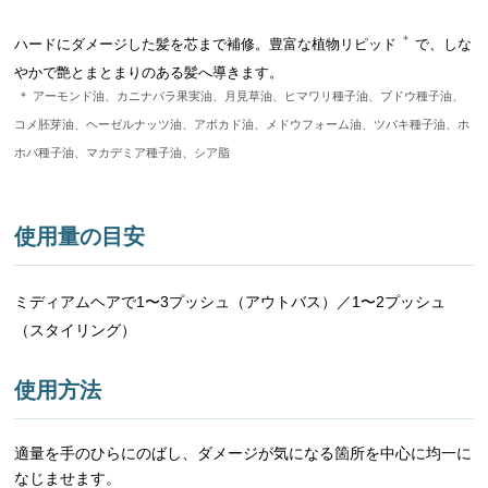
＊
ハードにダメージした髪を芯まで補修。豊富な植物リピッド
で、しな
やかで艶とまとまりのある髪へ導きます。
＊ アーモンド油、カニナバラ果実油、月見草油、ヒマワリ種子油、ブドウ種子油、
コメ胚芽油、ヘーゼルナッツ油、アボカド油、メドウフォーム油、ツバキ種子油、ホ
ホバ種子油、マカデミア種子油、シア脂
使用量の目安
ミディアムヘアで1〜3プッシュ（アウトバス）／1〜2プッシュ
（スタイリング）
使用方法
適量を手のひらにのばし、ダメージが気になる箇所を中心に均一に
なじませます。